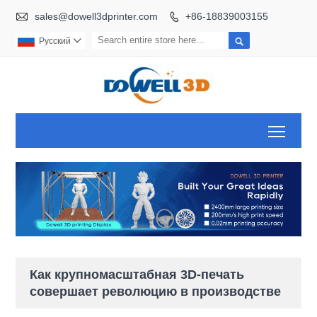

sales@dowell3dprinter.com
+86-18839003155


Pусский

Toggl
Как крупномасштабная 3D-печать
совершает революцию в производстве