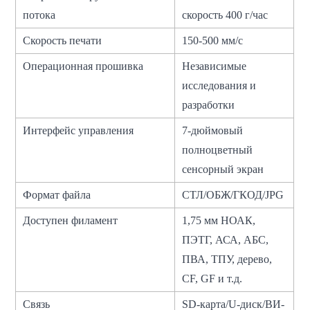
потока
скорость 400 г/час
Скорость печати
150-500 мм/с
Операционная прошивка
Независимые
исследования и
разработки
Интерфейс управления
7-дюймовый
полноцветный
сенсорный экран
Формат файла
СТЛ/ОБЖ/ГКОД/JPG
Доступен филамент
1,75 мм НОАК,
ПЭТГ, АСА, АБС,
ПВА, ТПУ, дерево,
CF, GF и т.д.
Связь
SD-карта/U-диск/ВИ-