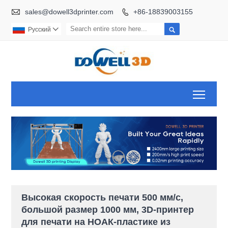

sales@dowell3dprinter.com
+86-18839003155


Pусский

Toggl
Высокая скорость печати 500 мм/с,
большой размер 1000 мм, 3D-принтер
для печати на НОАК-пластике из