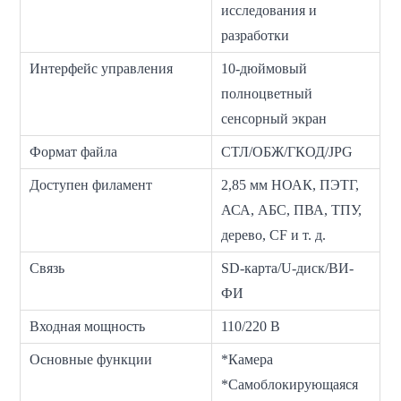
исследования и
разработки
Интерфейс управления
10-дюймовый
полноцветный
сенсорный экран
Формат файла
СТЛ/ОБЖ/ГКОД/JPG
Доступен филамент
2,85 мм НОАК, ПЭТГ,
АСА, АБС, ПВА, ТПУ,
дерево, CF и т. д.
Связь
SD-карта/U-диск/ВИ-
ФИ
Входная мощность
110/220 В
Основные функции
*Камера
*Самоблокирующаяся