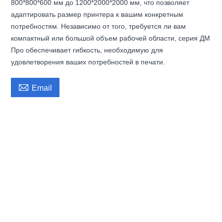
800*800*600 мм до 1200*2000*2000 мм, что позволяет
адаптировать размер принтера к вашим конкретным
потребностям. Независимо от того, требуется ли вам
компактный или большой объем рабочей области, серия ДМ
Про обеспечивает гибкость, необходимую для
удовлетворения ваших потребностей в печати.

Email
Промышленные 3D-принтеры ФДМ большого размера, высокоскоростные,
высокоточные, для быстрого прототипирования в автомобильной
промышленности.