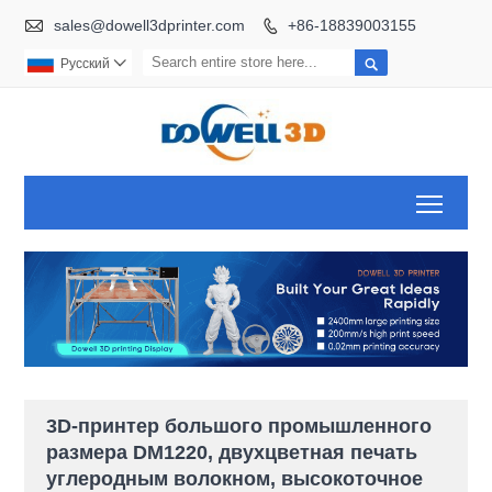

sales@dowell3dprinter.com
+86-18839003155


Pусский

Toggl
3D-принтер большого промышленного
размера DM1220, двухцветная печать
углеродным волокном, высокоточное