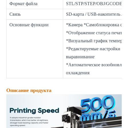
Формат файла
STL/STP/STEP/OBJ/GCODE/JPG
Связь
SD-карта / USB-накопитель / Wi
Основные функции
*Камера *Самоблокировка стол
*Отображение статуса печати
*Визуальный график температ
*Редактируемые настройки *К
выравнивание
*Автоматическое возобновлени
охлаждения
Описание продукта