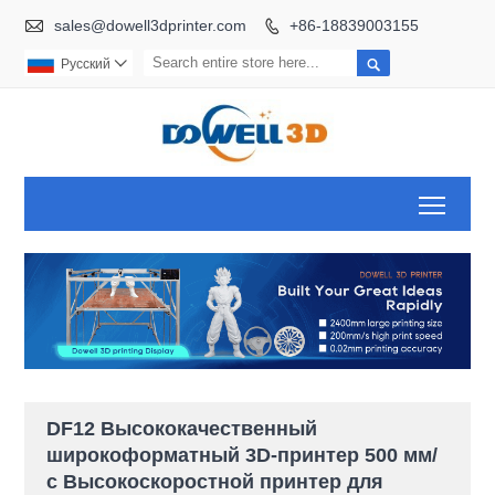

sales@dowell3dprinter.com
+86-18839003155


Pусский

Toggl
DF12 Высококачественный
широкоформатный 3D-принтер 500 мм/
с Высокоскоростной принтер для