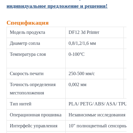
индивидуальное предложение и решения!
Спецификация
Модель продукта
DF12 3d Printer
Ра
Диаметр сопла
0,8/1,2/1,6 мм
Те
Температура слоя
0-100°C
Ск
по
Скорость печати
250-500 мм/с
Ди
Точность определения
0,002 мм
то
местоположения
Тип нитей
PLA/ PETG/ ABS/ ASA/ TPU/ PP
Операционная прошивка
Независимые исследования и р
Интерфейс управления
10" полноцветный сенсорный 