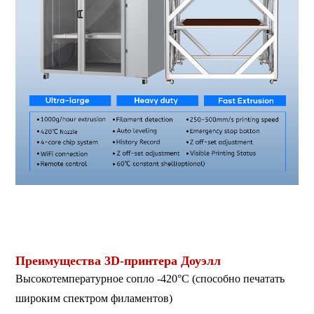
3D-принтер большого размера, 3D-принтер большого формата,
промышленный 3D-принтер, штампованный 3D-принтер, ФДМ-
принтер.
Преимущества 3D-принтера Доуэлл
Высокотемпературное сопло -420°C (способно печатать
широким спектром филаментов)