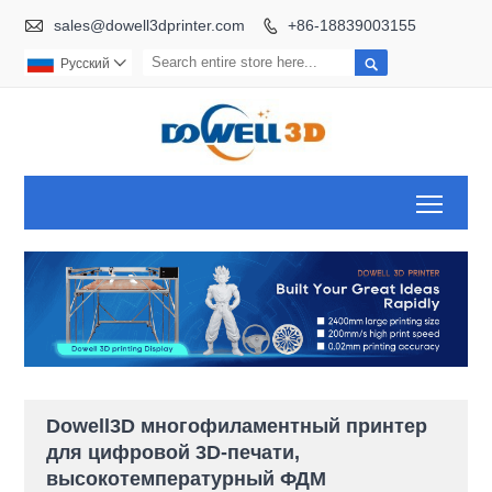

sales@dowell3dprinter.com
+86-18839003155


Pусский

Toggl
Dowell3D многофиламентный принтер
для цифровой 3D-печати,
высокотемпературный ФДМ