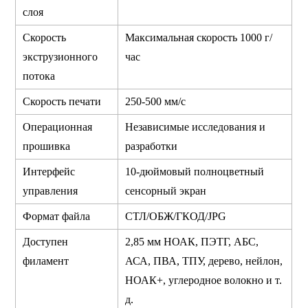
слоя
Скорость
Максимальная скорость 1000 г/
экструзионного
час
потока
Скорость печати
250-500 мм/с
Операционная
Независимые исследования и
прошивка
разработки
Интерфейс
10-дюймовый полноцветный
управления
сенсорный экран
Формат файла
СТЛ/ОБЖ/ГКОД/JPG
Доступен
2,85 мм НОАК, ПЭТГ, АБС,
филамент
АСА, ПВА, ТПУ, дерево, нейлон,
НОАК+, углеродное волокно и т.
д.