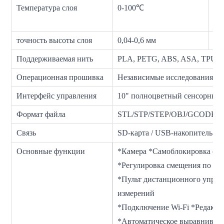
Температура слоя
0-100℃
То
ме
точность высоты слоя
0,04-0,6 мм
Ди
Поддерживаемая нить
PLA, PETG, ABS, ASA, TPU, 
Операционная прошивка
Независимые исследования и 
Интерфейс управления
10" полноцветный сенсорный 
Формат файла
STL/STP/STEP/OBJ/GCODE/JPG
Связь
SD-карта / USB-накопитель / W
Основные функции
*Камера *Самоблокировка сто
*Регулировка смещения по ос
*Пульт дистанционного управ
измерений
*Подключение Wi-Fi *Редакти
*Автоматическое выравниван