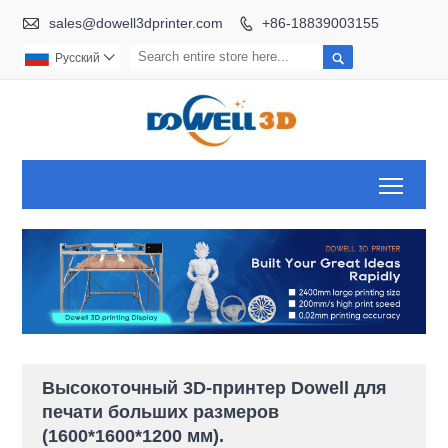

sales@dowell3dprinter.com
+86-18839003155


Pусский

Toggl
Высокоточный 3D-принтер Dowell для
печати больших размеров
(1600*1600*1200 мм).