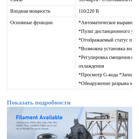
Входная мощность
110/220 В
Основные функции
*Автоматическое выравнив
*Пульт дистанционного уп
*Отображаемый статус печ
*Возможна установка внеш
*Регулировка смещения по о
охлаждения
*Просмотр G-кода *Запись 
*Обнаружение разрыва ма
Показать подробности