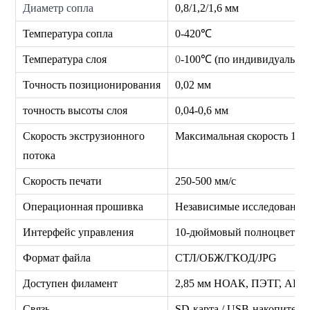
Диаметр сопла
0,8/1,2/1,6 мм
Температура сопла
0-420℃
Температура слоя
0
-100℃ (по индивидуальном
Точность позиционирования
0,02 мм
точность высоты слоя
0,04-0,6 мм
Скорость экструзионного
Максимальная скорость 1000
потока
Скорость печати
250-500 мм/с
Операционная прошивка
Независимые исследования 
Интерфейс управления
10-дюймовый полноцветный
Формат файла
СТЛ/ОБЖ/ГКОД/JPG
Доступен филамент
2,85 мм НОАК, ПЭТГ, АБС, 
Связь
SD-карта / USB-накопитель 