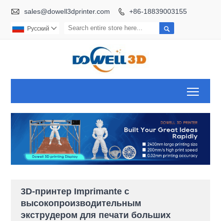

sales@dowell3dprinter.com
+86-18839003155


Pусский

Toggl
3D-принтер Imprimante с
высокопроизводительным
экструдером для печати больших