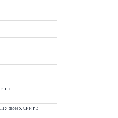
экран
, дерево, CF и т. д.