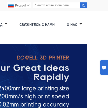

Pусский

ОД
СВЯЖИТЕСЬ С НАМИ
О НАС
