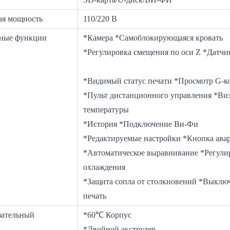
ая мощность
110/220 В
ные функции
*Камера *Самоблокирующаяся
*Регулировка смещения по о
*Видимый статус печати *Просмо
*Пульт дистанционного управления *Ви
температуры
*История *Подключение Ви-Фи
*Редактируемые настройки *Кнопка ава
*Автоматическое выравнивание *Регулир
охлаждения
*Защита сопла от столкновений *Выклю
печать
зательный
*60℃ Корпус
*Двойной экструдер