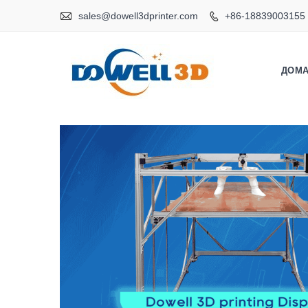

sales@dowell3dprinter.com
+86-18839003155

ДОМ