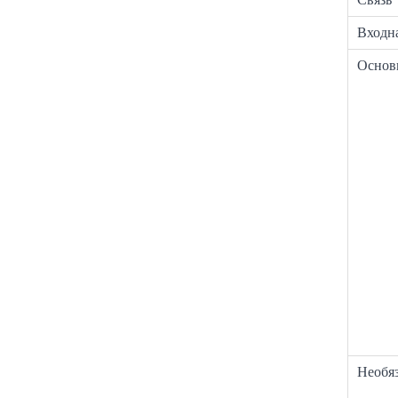
Входн
Основ
Необя