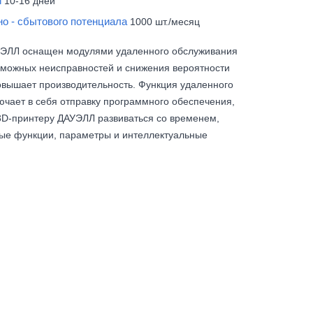
и
10-16 дней
но - сбытового потенциала
1000 шт./месяц
УЭЛЛ оснащен модулями удаленного обслуживания
зможных неисправностей и снижения вероятности
повышает производительность. Функция удаленного
ючает в себя отправку программного обеспечения,
D-принтеру ДАУЭЛЛ развиваться со временем,
ые функции, параметры и интеллектуальные
рого прототипирования в автомобильной промышленности.