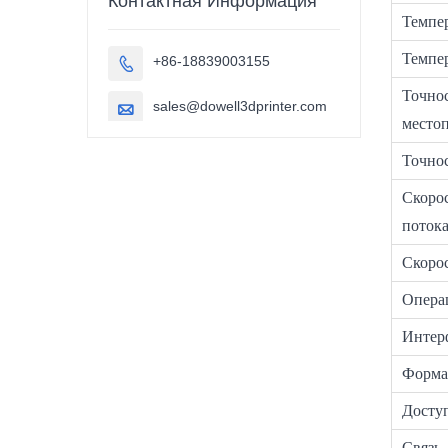
Контактная Информация
автомобильные
Темпе
детали, 3D-
принтер.
Темпер
+86-18839003155

Точно
sales@dowell3dprinter.com

место
Точно
Скоро
поток
Скорос
Опера
Интер
Форма
Досту
Связь