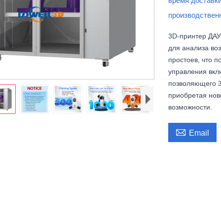
время доставк
производствен
3D-принтер ДА
для анализа во
простоев, что 
управления вкл
позволяющего 3
приобретая нов
возможности.

Email
ные 3D-принтеры ФДМ большого размера, высокоскоростные, высокоточные, для быст