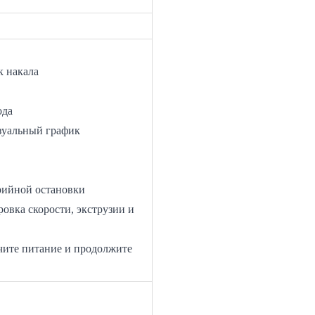
 кровать
си Z *Датчик накала
тр G-кода
зуальный график
рийной остановки
овка скорости, экструзии и
чите питание и продолжите