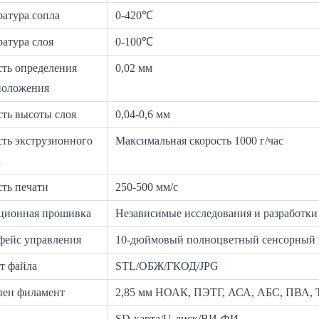
ратура сопла
0-420℃
атура слоя
0-100℃
сть определения
0,02 мм
положения
сть высоты слоя
0,04-0,6 мм
сть экструзионного
Максимальная скорость 1000 г/час
а
ть печати
250-500 мм/с
ционная прошивка
Независимые исследования и разработки
фейс управления
10-дюймовый полноцветный сенсорный 
т файла
STL/ОБЖ/ГКОД/JPG
пен филамент
2,85 мм НОАК, ПЭТГ, АСА, АБС, ПВА, ТПУ
SD-карта/U-диск/ВИ-ФИ