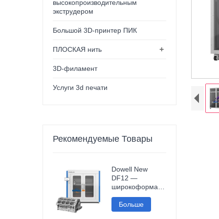
высокопроизводительным
экструдером
Большой 3D-принтер ПИК
+
ПЛОСКАЯ нить
3D-филамент
Услуги 3d печати
Рекомендуемые Товары
Dowell New
Промышлен
DF12 —
широкоформатный
3D-принтер
высокой
Больше
точности для