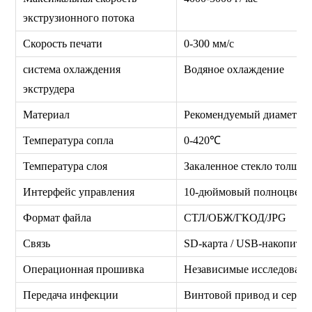
экструзионного потока
Скорость печати
0-300 мм/с
система охлаждения
Водяное охлаждение
экструдера
Материал
Рекомендуемый диаметр г
Температура сопла
0-420℃
Температура слоя
Закаленное стекло толщин
Интерфейс управления
10-дюймовый полноцветн
Формат файла
СТЛ/ОБЖ/ГКОД/JPG
Связь
SD-карта / USB-накопител
Операционная прошивка
Независимые исследовани
Передача инфекции
Винтовой привод и серво