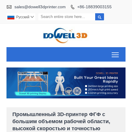

sales@dowell3dprinter.com
+86-18839003155


Pусский

Toggl
Промышленный 3D-принтер ФГФ с
большим объемом рабочей области,
высокой скоростью и точностью