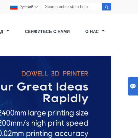

Pусский

ОД
СВЯЖИТЕСЬ С НАМИ
О НАС
