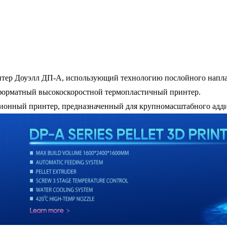
тер Доуэлл ДП-A, использующий технологию послойного наплав
орматный высокоскоростной термопластичный принтер.
ионный принтер, предназначенный для крупномасштабного адди