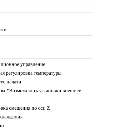
тки
нционное управление
тая регулировка температуры
ус печати
ры *Возможность установки внешней
вка смещения по оси Z
охлаждения
ний