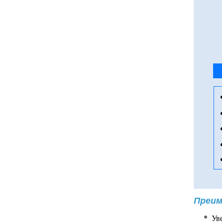
Преим
Ув