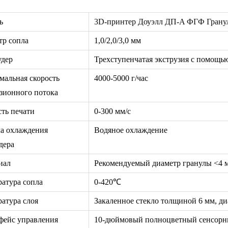
ь
3D-принтер Доуэлл ДП-A ФГФ Грану
тр сопла
1,0/2,0/3,0 мм
удер
Трехступенчатая экструзия с помощь
мальная скорость
4000-5000 г/час
зионного потока
ть печати
0-300 мм/с
ма охлаждения
Водяное охлаждение
дера
иал
Рекомендуемый диаметр гранулы <4 
ратура сопла
0-420℃
атура слоя
Закаленное стекло толщиной 6 мм, д
фейс управления
10-дюймовый полноцветный сенсорн