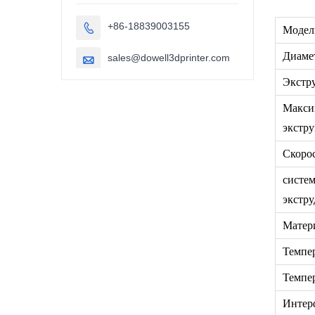
детали, 3D-
принтер.
+86-18839003155

Модел
Диаме
sales@dowell3dprinter.com

Экстр
Макси
экстру
Скорос
систе
экстру
Матер
Темпе
Темпер
Интер