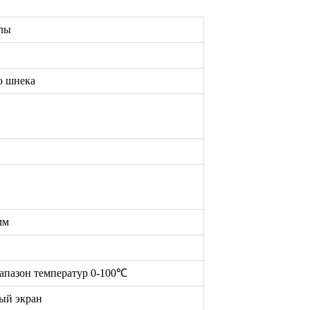
лы
ю шнека
мм
иапазон температур 0-100℃
ый экран