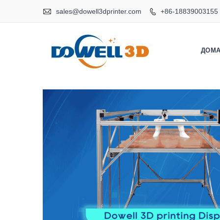

sales@dowell3dprinter.com
+86-18839003155

ДОМ