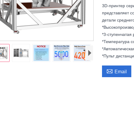
3D-принтер сер
представляет с
детали среднег
*Высокопроизво
*3-ступенчатая
*Температура с
*Автоматическа
*Пульт дистанц

Email