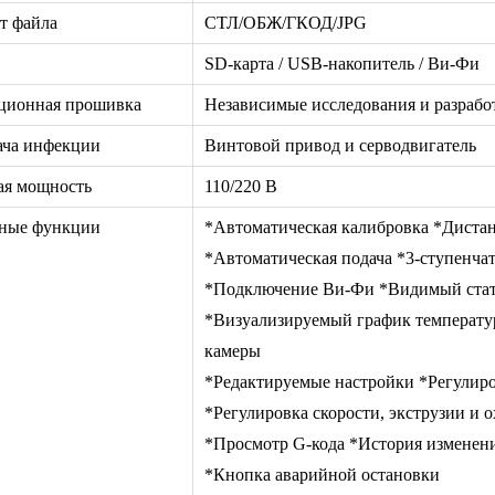
т файла
СТЛ/ОБЖ/ГКОД/JPG
SD-карта / USB-накопитель / Ви-Фи
ционная прошивка
Независимые исследования и разрабо
ача инфекции
Винтовой привод и серводвигатель
ая мощность
110/220 В
ные функции
*Автоматическая калибровка *Диста
*Автоматическая подача *3-ступенча
*Подключение Ви-Фи *Видимый стат
*Визуализируемый график температу
камеры
*Редактируемые настройки *Регулиро
*Регулировка скорости, экструзии и 
*Просмотр G-кода *История измене
*Кнопка аварийной остановки