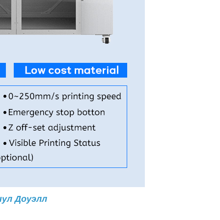
ул Доуэлл