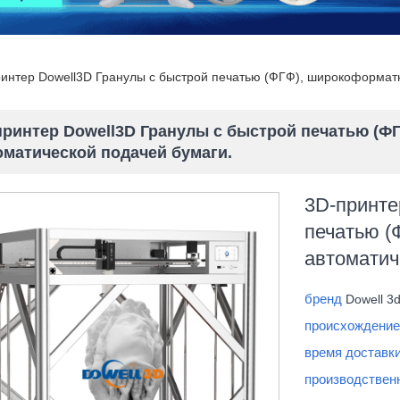
интер Dowell3D Гранулы с быстрой печатью (ФГФ), широкоформатн
принтер Dowell3D Гранулы с быстрой печатью (Ф
оматической подачей бумаги.
3D-принте
печатью (
автоматич
бренд
Dowell 3
происхождение
время доставк
производствен