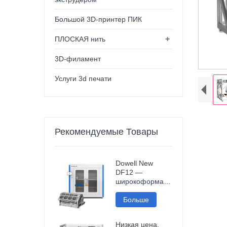
Большой 3D-принтер ПИК
+
ПЛОСКАЯ нить
3D-филамент
Услуги 3d печати
Рекомендуемые Товары
Dowell New
DF12 —
широкоформатный
3D-принтер
высокой
Больше
точности для
печати
Низкая цена,