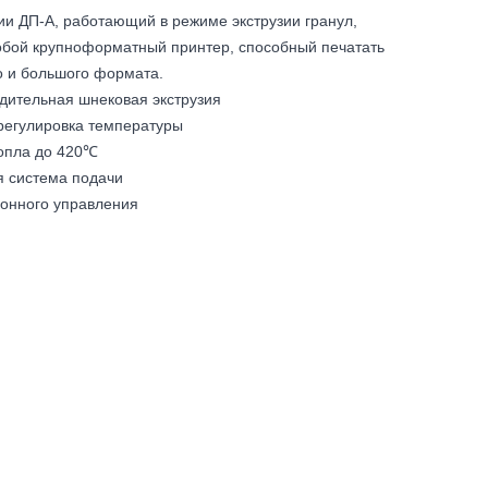
ии ДП-A, работающий в режиме экструзии гранул,
обой крупноформатный принтер, способный печатать
о и большого формата.
дительная шнековая экструзия
 регулировка температуры
опла до 420℃
я система подачи
ионного управления